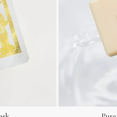
ask
Pure