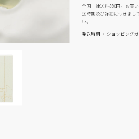
減
全国一律送料880円。お買い
ら
送時期及び詳細につきまし
す
い。
発送時期 ・ ショッピング