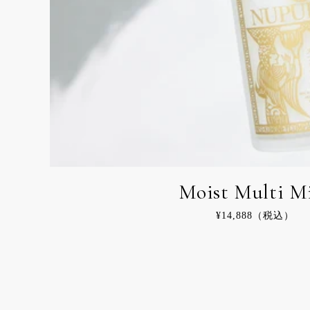
Moist Multi M
通
¥14,888（税込）
常
価
格