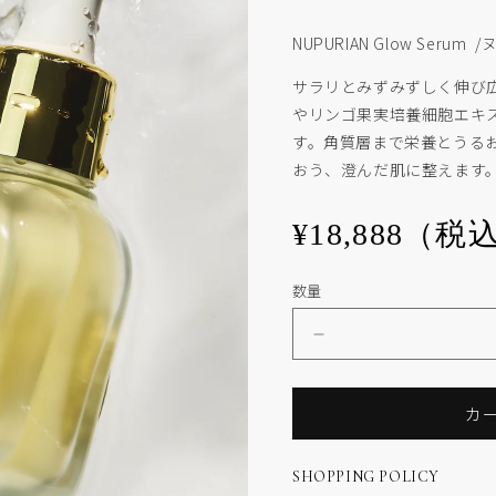
NUPURIAN Glow Seru
サラリとみずみずしく伸び
やリンゴ果実培養細胞エキ
す。角質層まで栄養とうる
おう、澄んだ肌に整えます
通
¥18,888（税
常
価
数量
格
Glow
Serum
の
カ
数
量
を
SHOPPING POLICY