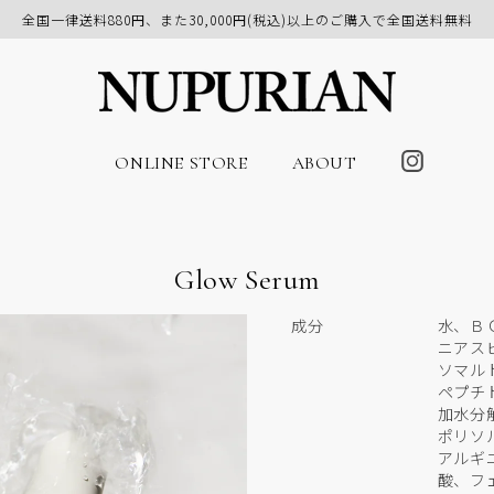
全国一律送料880円、また30,000円(税込)以上のご購入で全国送料無料
ONLINE STORE
ABOUT
Glow Serum
成分
水、Ｂ
ニアス
ソマル
ペプチ
加水分
ポリソ
アルギ
酸、フ