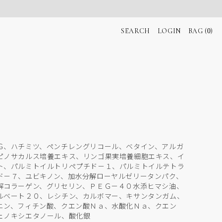
ロ
カ
グ
SEARCH
LOGIN
BAG (
ー
)
0
イ
ト
ン
Ｇ、ハチミツ、ペンチレングリコール、ベタイン、アルガ
ピノサカルス培養エキス、リンゴ果実培養細胞エキス、イ
ト、パルミトイルトリペプチド－１、パルミトイルテトラ
ド－７、ユビキノン、加水分解ローヤルゼリータンパク、
解コラーゲン、グリセリン、ＰＥＧ－４０水添ヒマシ油、
ルベート２０、レシチン、カルボマー、キサンタンガム、
ニン、フィチン酸、クエン酸Ｎａ、水酸化Ｎａ、クエン
ェノキシエタノール、酸化銀