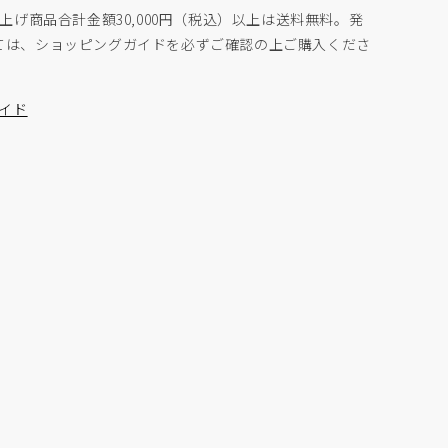
増
上げ商品合計金額30,000円（税込）以上は送料無料。発
や
ては、ショッピングガイドを必ずご確認の上ご購入くださ
す
ガイド