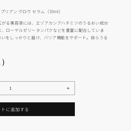
m /ヌプリアン グロウ セラム（30ml）
広がる美容液には、エゾアカシアハチミツのうるおい成分
ス、ローヤルゼリータンパクなどを豊富に配合していま
おいをしっかりと届け、バリア機能をサポート。自らうる
。
込）
Glow
Serum
の
ートに追加する
数
量
を