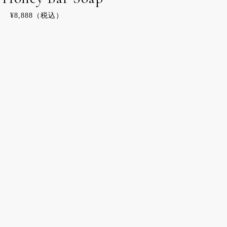
通
¥8,888（税込）
常
価
格