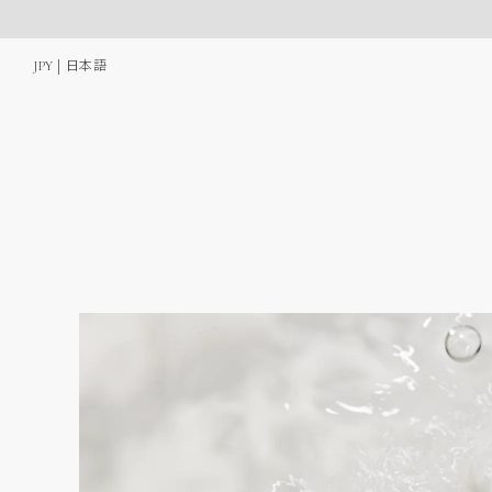
コンテ
ンツに
進む
| 日本語
JPY