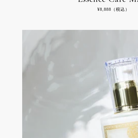
通
¥8,888（税込）
常
価
格